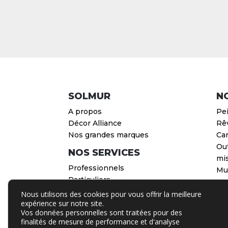
SOLMUR
N
A propos
Pe
Décor Alliance
Rê
Nos grandes marques
Car
Out
NOS SERVICES
mi
Professionnels
Mur
Particuliers
Nous utilisons des cookies pour vous offrir la meilleure
expérience sur notre site.
Design web
par
Vos données personnelles sont traitées pour des
Décoralliance – 2024
finalités de mesure de performance et d'analyse